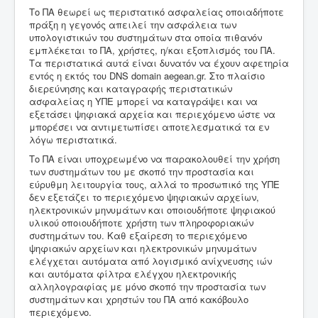
Το ΠΑ θεωρεί ως περιστατικό ασφαλείας οποιαδήποτε
πράξη η γεγονός απειλεί την ασφάλεια των
υπολογιστικών του συστημάτων στα οποία πιθανόν
εμπλέκεται το ΠΑ, χρήστες, η/και εξοπλισμός του ΠΑ.
Τα περιστατικά αυτά είναι δυνατόν να έχουν αφετηρία
εντός η εκτός του DNS domain aegean.gr. Στο πλαίσιο
διερεύνησης και καταγραφής περιστατικών
ασφαλείας η ΥΠΕ μπορεί να καταγράψει και να
εξετάσει ψηφιακά αρχεία και περιεχόμενο ώστε να
μπορέσει να αντιμετωπίσει αποτελεσματικά τα εν
λόγω περιστατικά.
Το ΠΑ είναι υποχρεωμένο να παρακολουθεί την χρήση
των συστημάτων του με σκοπό την προστασία και
εύρυθμη λειτουργία τους, αλλά το προσωπικό της ΥΠΕ
δεν εξετάζει το περιεχόμενο ψηφιακών αρχείων,
ηλεκτρονικών μηνυμάτων και οποιουδήποτε ψηφιακού
υλικού οποιουδήποτε χρήστη των πληροφοριακών
συστημάτων του. Καθ εξαίρεση το περιεχόμενο
ψηφιακών αρχείων και ηλεκτρονικών μηνυμάτων
ελέγχεται αυτόματα από λογισμικό ανίχνευσης ιών
και αυτόματα φίλτρα ελέγχου ηλεκτρονικής
αλληλογραφίας με μόνο σκοπό την προστασία των
συστημάτων και χρηστών του ΠΑ από κακόβουλο
περιεχόμενο.