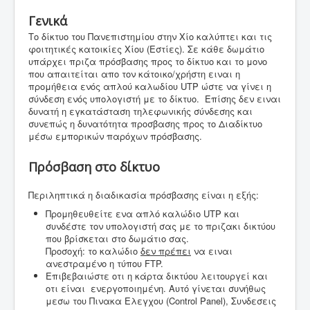
Γενικά
Το δίκτυο του Πανεπιστημίου στην Χίο καλύπτει και τις
φοιτητικές κατοικίες Χίου (Εστίες). Σε κάθε δωμάτιο
υπάρχει πριζα πρόσβασης προς το δίκτυο και το μονο
που απαιτείται απο τον κάτοικο/χρήστη ειναι η
προμήθεια ενός απλού καλωδίου UTP ώστε να γίνει η
σύνδεση ενός υπολογιστή με το δίκτυο. Επίσης δεν ειναι
δυνατή η εγκατάσταση τηλεφωνικής σύνδεσης και
συνεπώς η δυνατότητα προσβασης προς το Διαδίκτυο
μέσω εμπορικών παρόχων πρόσβασης.
Πρόσβαση στο δίκτυο
Περιληπτικά η διαδικασία πρόσβασης είναι η εξής:
Προμηθευθείτε ενα απλό καλώδιο UTP και
συνδέστε τον υπολογιστή σας με το πριζακι δικτύου
που βρίσκεται στο δωμάτιο σας.
Προσοχή: το καλώδιο
δεν πρέπει
να ειναι
ανεστραμένο η τύπου FTP.
Επιβεβαιώστε οτι η κάρτα δικτύου λειτουργεί και
οτι είναι ενεργοποιημένη. Αυτό γίνεται συνήθως
μεσω του Πινακα Ελεγχου (Control Panel), Συνδεσεις