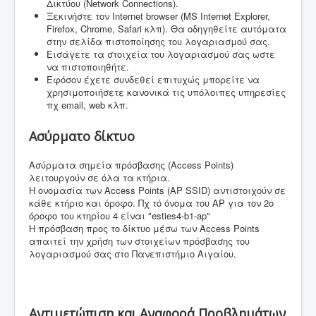
Δικτύου (Network Connections).
Ξεκινήστε τον Internet browser (MS Internet Explorer,
Firefox, Chrome, Safari κλπ). Θα οδηγηθείτε αυτόματα
στην σελίδα πιστοποίησης του λογαριασμού σας.
Εισάγετε τα στοιχεία του λογαριασμού σας ωστε
να πιστοποιηθήτε.
Εφόσον έχετε συνδεθεί επιτυχώς μπορείτε να
χρησιμοποιήσετε κανονικά τις υπόλοιπες υπηρεσίες
πχ email, web κλπ.
Ασύρματο δίκτυο
Ασύρματα σημεία πρόσβασης (Access Points)
λειτουργούν σε όλα τα κτήρια.
Η ονομασία των Access Points (AP SSID) αντιστοιχούν σε
κάθε κτήριο και όροφο. Πχ τό όνομα του AP για τον 2ο
όροφο του κτηρίου 4 είναι "esties4-b1-ap"
Η πρόσβαση προς το δίκτυο μέσω των Access Points
απαιτεί την χρήση των στοιχείων πρόσβασης του
λογαριασμού σας στο Πανεπιστήμιο Αιγαίου.
Αντιμετώπιση και Αναφορά Προβλημάτων