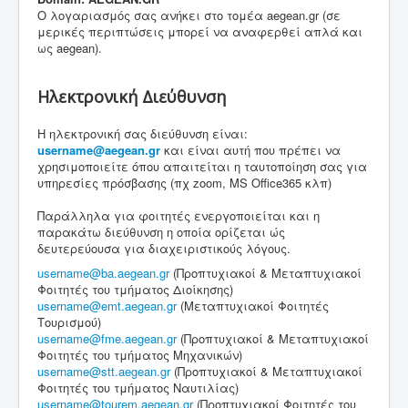
Ο λογαριασμός σας ανήκει στο τομέα aegean.gr (σε
μερικές περιπτώσεις μπορεί να αναφερθεί απλά και
ως aegean).
Ηλεκτρονική Διεύθυνση
Η ηλεκτρονική σας διεύθυνση είναι:
username@aegean.gr
και είναι αυτή που πρέπει να
χρησιμοποιείτε όπου απαιτείται η ταυτοποίηση σας για
υπηρεσίες πρόσβασης (πχ zoom, MS Office365 κλπ)
Παράλληλα για φοιτητές ενεργοποιείται και η
παρακάτω διεύθυνση η οποία ορίζεται ώς
δευτερεύουσα για διαχειριστικούς λόγους.
username@ba.aegean.gr
(Προπτυχιακοί & Μεταπτυχιακοί
Φοιτητές του τμήματος Διοίκησης)
username@emt.aegean.gr
(Μεταπτυχιακοί Φοιτητές
Τουρισμού)
username@fme.aegean.gr
(Προπτυχιακοί & Μεταπτυχιακοί
Φοιτητές του τμήματος Μηχανικών)
username@stt.aegean.gr
(Προπτυχιακοί & Μεταπτυχιακοί
Φοιτητές του τμήματος Ναυτιλίας)
username@tourem.aegean.gr
(Προπτυχιακοί Φοιτητές του