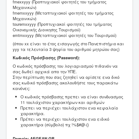
fmexxyyy (Προπτυχιακοί φοιτητές του τμήματος
Μηχανικών)
fmemxxyyy (Μεταπτυχιακοί φοιτητές του τμήματος
Μηχανικών)
touremxxyyy (Προπτυχιακοί φοιτητές του τμήματος
Οικονομικής Διοικησης Τουρισμού)
emtmxxyyy (Μεταπτυχιακοί φοιτητές του Τουρισμού)
(όπου xx είναι το έτος εισαγωγής στο Πανεπιστήμιο και
yyy τα τελευταία 3 ψηφία του αριθμού μητρώου σας)
Κωδικός Πρόσβασης (Password):
Ο κωδικός πρόσβασης του λογιαριασμού πιθανόν να
σας δωθεί αρχικά απο την ΥΠΕ.
Στην περίπτωση που σας ζητηθεί να ορίσετε ενα δικό
σας κωδικό πρόσβασης ακολουθήστε τους παρακάτω
κανόνες:
Ο κωδικός πρόσβασης πρεπει να είναι συνδυασμος
11 τουλάχιστον χαρακτήρων και αριθμών
Πρεπει να περιέχει τουλάχιστον ενα κεφαλαίο
χαρακτήρα.
Πρέπει να περιέχει τουλάχιστον ενα ειδικό
χαρακτήρα (σύμβολο) πχ !%$#@-()
Domain: AEGEAN.GR