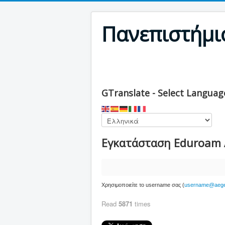
Πανεπιστήμιο
GTranslate - Select Language
Εγκατάσταση Eduroam 
Χρησιμοποιείτε το username σας (
username@aege
Read
5871
times