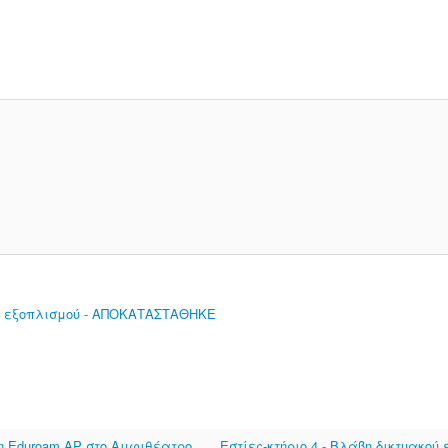
κού εξοπλισμού - ΑΠΟΚΑΤΑΣΤΑΘΗΚΕ
 Eduroam AP στο Αμφιθέατρο
Εστίες-κτήριο 4 - Βλάβη δικτυακο